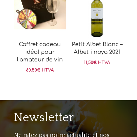
Coffret cadeau
Petit Albet Blanc –
idéal pour
Albet i noya 2021
l’amateur de vin
11,50
€
HTVA
60,50
€
HTVA
Newsletter
Ne ratez pas notre actualité et nos