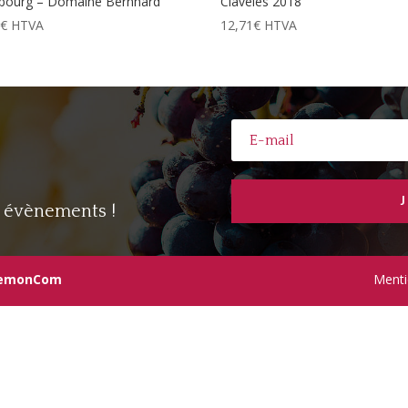
ourg – Domaine Bernhard
Claveles 2018
2
€
HTVA
12,71
€
HTVA
s évènements !
emonCom
Menti