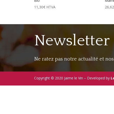
Bio
Mamb
11,30
€
HTVA
26,6
Newsletter
Ne ratez pas notre actualité et no
Copyright © 2020 Jaime le Vin
– Developed by
L